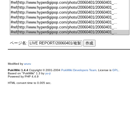
ページ名:
Modified by
aruru
PukiWiki 1.4.4
Copyright © 2001-2004
PukiWiki Developers Team
. License is
GPL
.
Based on "PukiWiki" 1.3 by
yu-ji
Powered by PHP 4.4.9
HTML convert time to 0.005 sec.