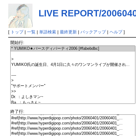
LIVE REPORT/200604
[
トップ
|
一覧
|
単語検索
|
最終更新
|
バックアップ
|
ヘルプ
]
開始行:
終了行: