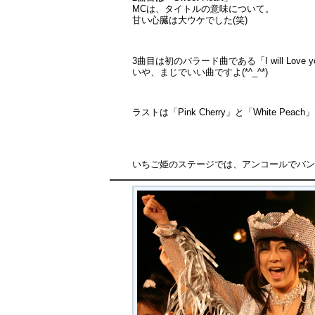
MCは、タイトルの意味について。
甘い心臓は大ウケでした(笑)
3曲目は初のバラード曲である「I will Love y
いや、まじでいい曲ですよ(*^_^*)
ラストは「Pink Cherry」と「White Pe
いちご姫のステージでは、アンコールでバン