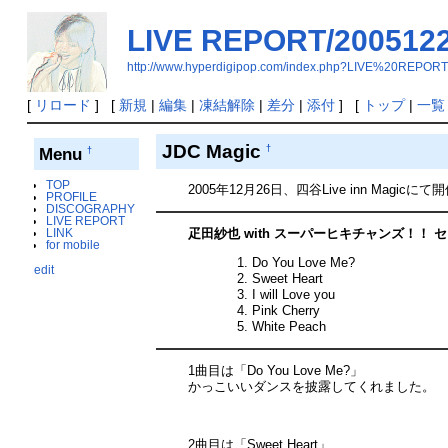
LIVE REPORT/200512
http://www.hyperdigipop.com/index.php?LIVE%20REPO
[
リロード
] [
新規
|
編集
|
凍結解除
|
差分
|
添付
] [
トップ
|
一覧
JDC Magic
†
Menu
†
TOP
2005年12月26日、四谷Live inn 
PROFILE
DISCOGRAPHY
LIVE REPORT
LINK
疋田紗也 with スーパーヒキチャンズ！！ 
for mobile
Do You Love Me?
edit
Sweet Heart
I will Love you
Pink Cherry
White Peach
1曲目は「Do You Love Me?」
かっこいいダンスを披露してくれました。
2曲目は「Sweet Heart」