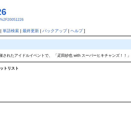
26
RT%2F20051226
|
単語検索
|
最終更新
|
バックアップ
|
ヘルプ
]
Magicにて開催されたアイドルイベントで、 「疋田紗也 with スーパーヒキチ
セットリスト